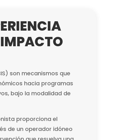
ERIENCIA
 IMPACTO
(BIS) son mecanismos que
onómicos hacia programas
vos, bajo la modalidad de
onista proporciona el
vés de un operador idóneo
ervención que resuelva una